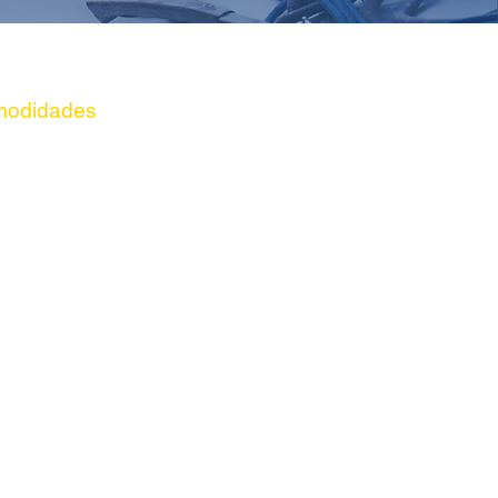
odidades
Wifi
Cocina
Mini bar
Ducha
Toallas
Bucear