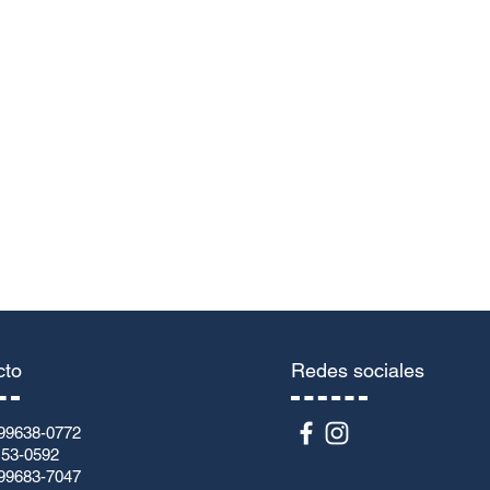
ail
Assunto
Enviar
cto
Redes sociales
99638-0772
153-0592
99683-7047