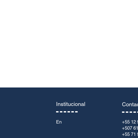
Nome
Em
Deixe-nos uma mensagem...
Institucional
Conta
En
+55 12 
+507 6
+55 71 