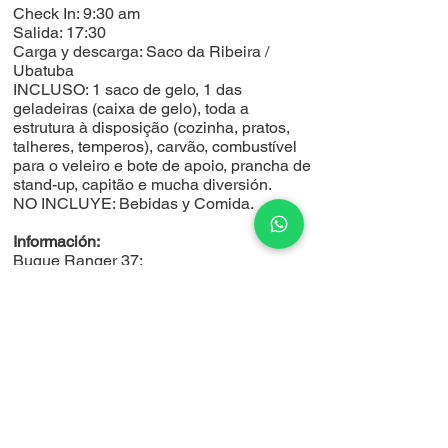
Check In: ​​9:30 am
Salida: 17:30
Carga y descarga: Saco da Ribeira /
Ubatuba
INCLUSO: 1 saco de gelo, 1 das
geladeiras (caixa de gelo), toda a
estrutura à disposição (cozinha, pratos,
talheres, temperos), carvão, combustível
para o veleiro e bote de apoio, prancha de
stand-up, capitão e mucha diversión.
NO INCLUYE: Bebidas y Comida.
Información:
Buque Ranger 37;
Rueda de timón;
Una cabaña cerrada para 2 personas;
4 literas centrales;
1 litera doble en popa;
1 baño;
2 refrigeradores, 1 de los cuales es
exclusivo para huéspedes;
Estufa de
3 quemadores con horno;
520 litros de agua dulce;