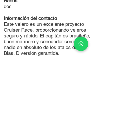
Baños
dos
Información del contacto
Este velero es un excelente proyecto
Cruiser Race, proporcionando veleros
seguro y rápido. El capitán es brasileño,
buen marinero y conocedor como
nadie en absoluto de los atajos de San
Blas. Diversión garantida.
Hora de entrada: 10:00 AM
Salida: 7:00 AM
Comodidades
Wifi
Cocina
Mini bar
Ducha