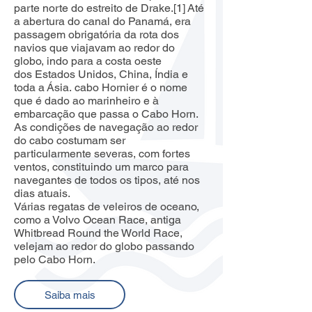
parte norte do
estreito de Drake
.
[1]
Até
a abertura do
canal do Panamá
, era
passagem obrigatória da rota dos
navios que viajavam ao redor do
globo, indo para a costa oeste
dos
Estados Unidos
,
China
,
Índia
e
toda a
Ásia
.
cabo Hornier
é o nome
que é dado ao marinheiro e à
embarcação que passa o Cabo Horn.
As condições de navegação ao redor
do cabo costumam ser
particularmente severas, com fortes
ventos, constituindo um marco para
navegantes de todos os tipos, até nos
dias atuais.
Várias
regatas
de
veleiros
de oceano,
como a
Volvo Ocean Race
, antiga
Whitbread Round the World Race,
velejam ao redor do globo passando
pelo Cabo Horn.
Saiba mais