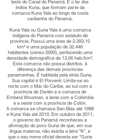
leste do Canal do Panamá. É o lar dos
índios Kuna, que formam parte da
comarca Kuna Yala ao longo da costa
caribenha do Panamá.
Kuna Yala ou Guna Yala é uma comarca
indígena do Panamá com estatuto de
província. Possui uma área de 2.393,10
km² e uma população de 32.446
habitantes (censo 2000), perfazendo uma
densidade demográfica de 13,56 hab./km².
Esta comarca não possui distritos, à
diferença das demais províncias
panamenhas. É habitada pela etnia Guna.
Sua capital é El Porvenir. Limita-se ao
norte com o Mar do Caribe, ao sul com a
província de Darién e a comarca de
Emberá Wounnan, a leste com a Colômbia
e a oeste com a província de Colón.
A comarca se chamava San Blas até 1998
e Kuna Yala até 2010. Em outubro de 2011,
o governo do Panamá reconheceu a
afirmação do povo Guna de que, em sua
língua materna, não existia a letra "K", e
que o seu nome oficial deveria ser "Guna